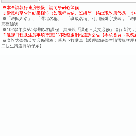
※本查詢執行速度較慢，請同學耐心等候
※滑鼠移至查詢結果欄位（如課程名稱、班級等）將出現對應代碼，其
※「教師姓名」、「課程名稱」、「班級名稱」可用關鍵字搜尋，「教
完整編號
※102學年度第1學期以前課程，無法以「課別－英文必修」進行查詢
※選課日程及注意事項等請詳閱教務處網站選課公告【學校首頁→教務
※查詢大學部英文必修課程：系所下拉選單【護理學院學生請選擇護理
二技生請選擇幼保系】