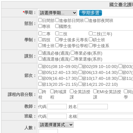
國立臺北護
*
學期：
學期多選
日間部
進修部日間班
進修部夜間班
部別：
專班
國際生
二專
二技
二技(三年)
學制：
四技
學士後多元專長
碩士班
博士班
學士後學位學程
學士後系
通識必修(通識)
專業必修(系所)
課別：
通識選修(通識)
專業選修(系所)
節01(08:10~09:00)
節02(09:10~10:00)
節03(
節05(12:40~13:30)
節06(13:40~14:30)
節07(
節次：
節09(16:40~17:30)
節10(17:40~18:30)
節11(
節13(20:25~21:15)
節14(21:20~22:10)
跨
跨域課
全英語授
EMI全英語授
同
課程內容分類：
校
程
課
課
學
教師：
代碼
姓名
班級：
代碼
名稱
人數：